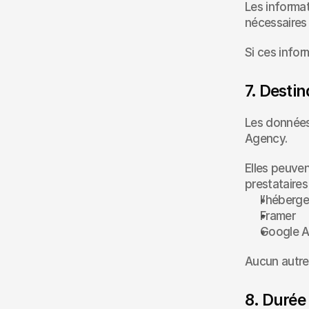
Les informa
nécessaires
Si ces info
7. Desti
Les données
Agency.
Elles peuven
prestataire
l’héberge
Framer
Google A
Aucun autre o
8. Durée