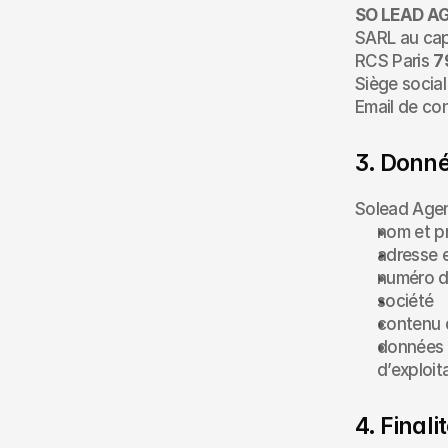
SO LEAD A
SARL au capi
RCS Paris 
7
Siège social 
Email de con
3. Donné
Solead Agen
nom et p
adresse 
numéro d
société
contenu 
données t
d’exploit
4. Finali