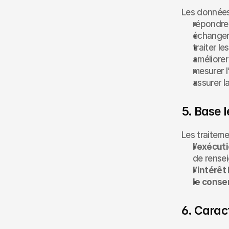
Les données 
répondre
échanger 
traiter l
améliorer
mesurer l
assurer l
5. Base 
Les traiteme
l’exécut
de rensei
l’intérêt
le cons
6. Carac