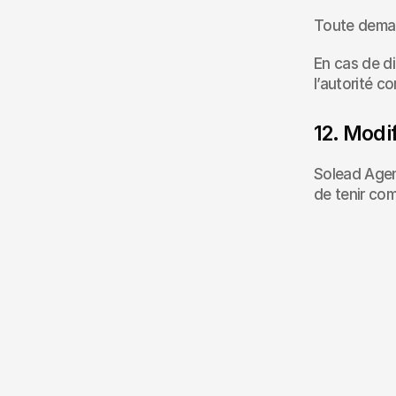
Toute deman
En cas de di
l’autorité c
12. Modif
Solead Agenc
de tenir com
Vous avez un projet en