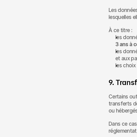
Les données
lesquelles el
À ce titre :
3 ans à 
les donné
et aux p
les choi
9. Trans
Certains out
transferts d
ou hébergés
Dans ce cas
réglementati